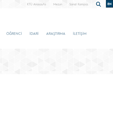
EN
KTÜ Anasayfa
Mezun
Sanal Kampüs
ÖĞRENCİ
İDARİ
ARAŞTIRMA
İLETİŞİM