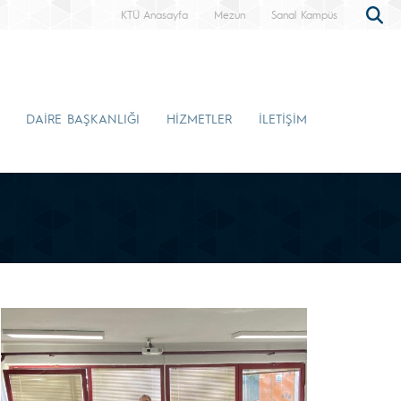
KTÜ Anasayfa
Mezun
Sanal Kampüs
DAİRE BAŞKANLIĞI
HİZMETLER
İLETİŞİM