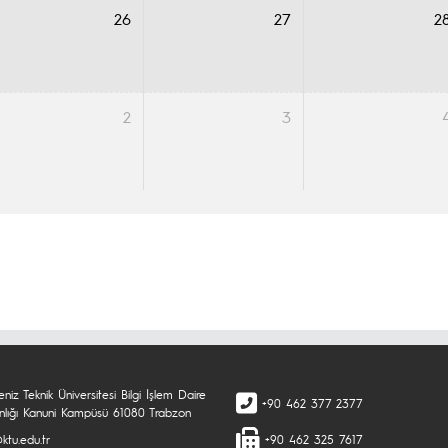
26
27
2
2
3
niz Teknik Üniversitesi Bilgi İşlem Daire
+90 462 377 2377
nlığı Kanuni Kampüsü 61080 Trabzon
ktu.edu.tr
+90 462 325 7617