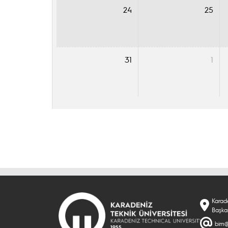
24
25
31
1
Karade
Başka
bim@