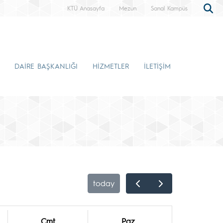
KTÜ Anasayfa
Mezun
Sanal Kampüs
DAİRE BAŞKANLIĞI
HİZMETLER
İLETİŞİM
today
Cmt
Paz