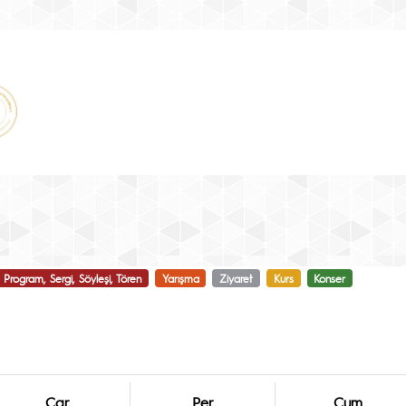
Program, Sergi, Söyleşi, Tören
Yarışma
Ziyaret
Kurs
Konser
Çar
Per
Cum