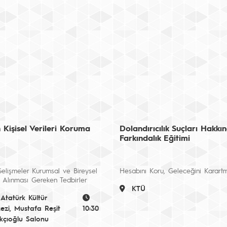
 Kişisel Verileri Koruma
Dolandırıcılık Suçları Hakkı
Farkındalık Eğitimi
elişmeler Kurumsal ve Bireysel
Hesabını Koru, Geleceğini Karart
Alınması Gereken Tedbirler
KTÜ
Atatürk Kültür
ezi, Mustafa Reşit
10:30
kçıoğlu Salonu