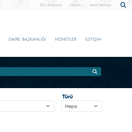
KTÜ Anasayfa
Mezun
Sanal Kampüs
DAİRE BAŞKANLIĞI
HİZMETLER
İLETİŞİM
Türü